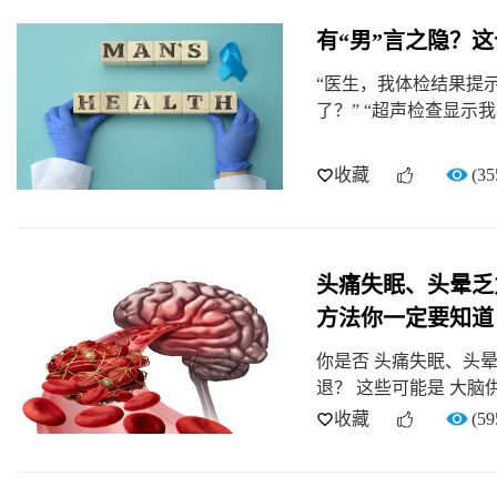
有“男”言之隐？这
“医生，我体检结果提
了？” “超声检查显示我
收藏
(35
头痛失眠、头晕乏
方法你一定要知道
你是否 头痛失眠、头
退？ 这些可能是 大脑
收藏
(59