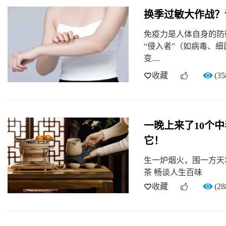
换季过敏大作战？
免疫力是人体自身的防
“侵入者”（如病毒、
变....
收藏
(35
一晚上来了10个
它！
生一炉烟火，围一方天地
茶 畅谈人生百味
收藏
(28