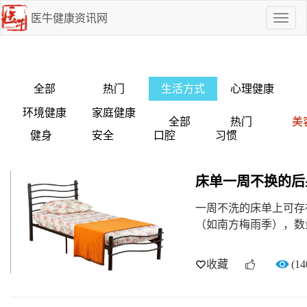
医牛健康资讯网
点
我
啊
全部
热门
生活方式
心理健康
环境健康
家庭健康
全部
热门
美
健身
安全
口腔
习惯
床单一周不换的后
一周不洗的床单上可存
（如南方梅雨季），数
收藏
(14