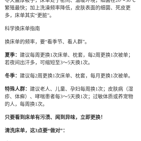
冬天盖厚被子，床单处于密闭、温暖环境，细菌在20～30℃
繁殖最快；加上洗澡频率降低，皮肤表面的细菌、死皮更
多，床单其实“更脏”。
科学换床单指南
换床单的频率，要“看季节、看人群”。
夏季：
建议每周更换1次床单、枕套，每2周更换1次被单；
若夜间出汗多，可缩短至3～5天换1次。
冬季：
建议每2周更换1次床单、枕套，每月更换1次被单。
特殊人群：
建议老人、儿童、孕妇每周换1次；皮肤病（湿
疹、体癣）、哮喘患者每3～5天换1次；过敏体质或养宠物
的人，每周换1次。
只要看到床单有污渍、闻到异味，立即更换！
清洗床单，这3点要“做对”：