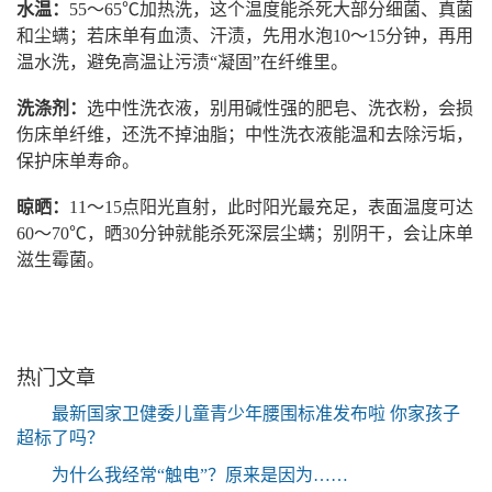
水温：
55～65℃加热洗，这个温度能杀死大部分细菌、真菌
和尘螨；若床单有血渍、汗渍，先用水泡10～15分钟，再用
温水洗，避免高温让污渍“凝固”在纤维里。
洗涤剂：
选中性洗衣液，别用碱性强的肥皂、洗衣粉，会损
伤床单纤维，还洗不掉油脂；中性洗衣液能温和去除污垢，
保护床单寿命。
晾晒：
11～15点阳光直射，此时阳光最充足，表面温度可达
60～70℃，晒30分钟就能杀死深层尘螨；别阴干，会让床单
滋生霉菌。
热门文章
最新国家卫健委儿童青少年腰围标准发布啦 你家孩子
超标了吗？
为什么我经常“触电”？原来是因为……