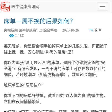
医牛健康资讯网
点
我
啊
床单一周不换的后果如何？
央视新闻 医牛健康资讯网综合整理
2025-10-26
床单
(1412)
每天睡前，你是否会顺手拍掉床单上的几根头发，再把被子
往上拽一拽，安心躺进“熟悉的温暖”里？
你以为那张“没明显污渍”的床单，是陪伴你修复疲惫的“安
全港”？有研究发现，一周不洗的床单上可存在数以亿计的
细菌，若环境潮湿（如南方梅雨季），数量还会翻倍。
脏床单里的“隐形住户”
你看不到的床单纤维里，藏着四类“以人体为食”的微生物，
它们在夜间悄悄繁殖。