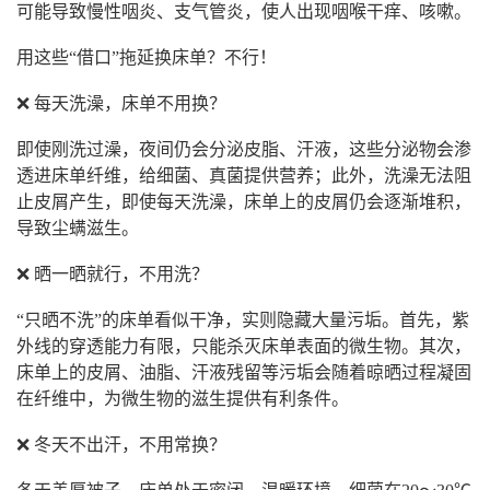
可能导致慢性咽炎、支气管炎，使人出现咽喉干痒、咳嗽。
用这些“借口”拖延换床单？不行！
❌ 每天洗澡，床单不用换？
即使刚洗过澡，夜间仍会分泌皮脂、汗液，这些分泌物会渗
透进床单纤维，给细菌、真菌提供营养；此外，洗澡无法阻
止皮屑产生，即使每天洗澡，床单上的皮屑仍会逐渐堆积，
导致尘螨滋生。
❌ 晒一晒就行，不用洗？
“只晒不洗”的床单看似干净，实则隐藏大量污垢。首先，紫
外线的穿透能力有限，只能杀灭床单表面的微生物。其次，
床单上的皮屑、油脂、汗液残留等污垢会随着晾晒过程凝固
在纤维中，为微生物的滋生提供有利条件。
❌ 冬天不出汗，不用常换？