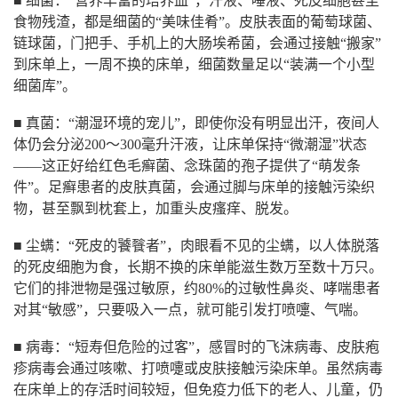
■ 细菌：“营养丰富的培养皿”，汗液、唾液、死皮细胞甚至
食物残渣，都是细菌的“美味佳肴”。皮肤表面的葡萄球菌、
链球菌，门把手、手机上的大肠埃希菌，会通过接触“搬家”
到床单上，一周不换的床单，细菌数量足以“装满一个小型
细菌库”。
■ 真菌：“潮湿环境的宠儿”，即使你没有明显出汗，夜间人
体仍会分泌200～300毫升汗液，让床单保持“微潮湿”状态
——这正好给红色毛癣菌、念珠菌的孢子提供了“萌发条
件”。足癣患者的皮肤真菌，会通过脚与床单的接触污染织
物，甚至飘到枕套上，加重头皮瘙痒、脱发。
■ 尘螨：“死皮的饕餮者”，肉眼看不见的尘螨，以人体脱落
的死皮细胞为食，长期不换的床单能滋生数万至数十万只。
它们的排泄物是强过敏原，约80%的过敏性鼻炎、哮喘患者
对其“敏感”，只要吸入一点，就可能引发打喷嚏、气喘。
■ 病毒：“短寿但危险的过客”，感冒时的飞沫病毒、皮肤疱
疹病毒会通过咳嗽、打喷嚏或皮肤接触污染床单。虽然病毒
在床单上的存活时间较短，但免疫力低下的老人、儿童，仍