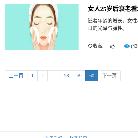
女人25岁后衰老看
随着年龄的增长，女性
日的光泽与弹性。
收藏
(43
上一页
1
2
…
58
59
60
下一页