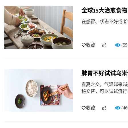
全球15大治愈食物
在感冒、状态不好或者
收藏
(55
脾胃不好试试乌米
春夏之交，气温越来越
秘交替，可以试试流行
收藏
(46