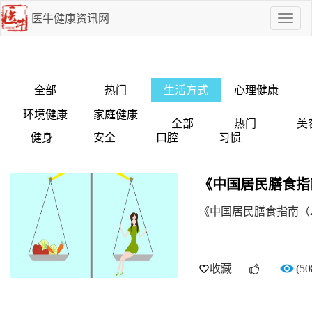
医牛健康资讯网
点
我
啊
全部
热门
生活方式
心理健康
环境健康
家庭健康
全部
热门
美
健身
安全
口腔
习惯
《中国居民膳食指南
《中国居民膳食指南（2
收藏
(50