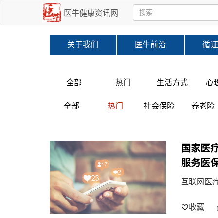
医牛健康资讯网
关于我们
医牛前沿
循证
全部
热门
生活方式
心
全部
热门
社会保险
养老险
国家医疗
服务医
互联网医
收藏