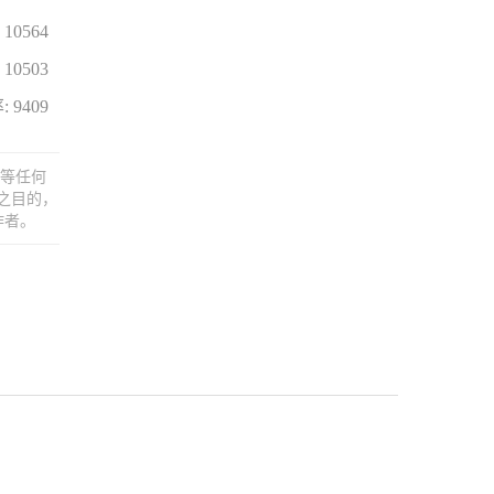
10564
10503
 9409
制等任何
之目的，
作者。