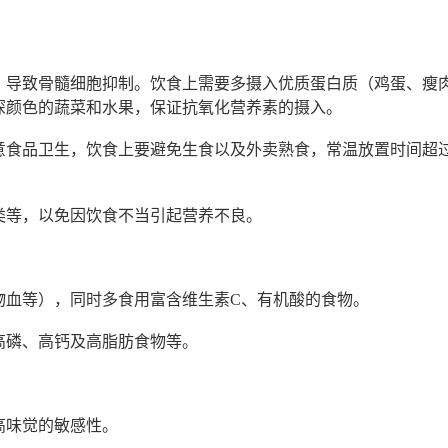
，导致骨髓细胞抑制。饮食上需要多摄入优质蛋白质（鸡蛋、瘦
深颜色的蔬菜和水果，保证抗氧化营养素的摄入。
意食品卫生，饮食上要避免生食以及外卖熟食，常温放置时间超过
类等，以免因饮食不当引起营养不良。
物血等），同时多食用富含维生素C、有机酸的食物。
高磷、高钙及高脂肪食物等。
高味觉的敏感性。