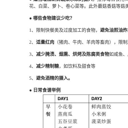
花、白菜、萝卜、卷心菜等。此外蘑菇香菇等菇类也
● 哪些食物建议少吃？
1、限制快餐类及过度加工的食物，
避免油煎油炸
2、
适量红肉
（猪肉、牛肉、羊肉等畜肉），限制
3、
减少腌渍、烟熏、烘烤及陈腐类食物
如咸鱼、
4、
减少精制糖
，如饮料及甜食等
5、
避免酒精的摄入。
●
日常食谱举例