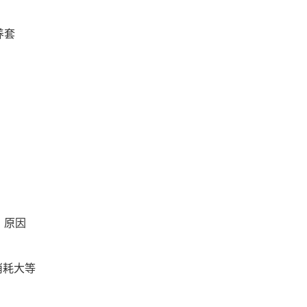
养套
。
，原因
消耗大等