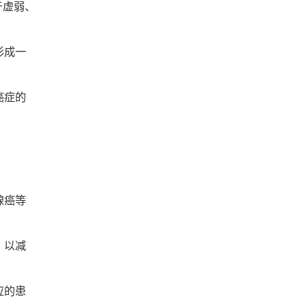
于虚弱、
形成一
癌症的
腺癌等
，以减
应的患