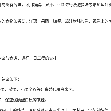
对肉类有苦味，可用糖醋、果汁、香料进行浸泡提味或增加鱼虾
浓的食物如香菇、洋葱、果醋、咖喱、茄汁增强嗅觉、视觉上的
建议与食谱，进行一日三餐的安排。
，建议如下：
燕麦、藜麦、小麦全谷等）来替代精白米面。
等，
保证优质蛋白质的来源
。
00g以上的蔬菜，深色蔬菜可占一半以上，尤其是十字花科蔬菜