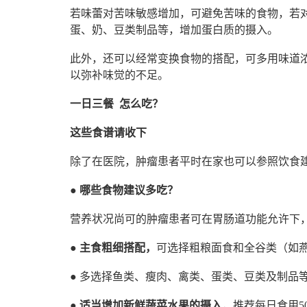
若味蕾对苦味敏感增加，可避免苦味的食物，若
蛋、奶、豆类制品等，增加蛋白质的摄入。
此外，还可以经常变换食物的搭配，可多用味道
以弥补味觉的不足。
一日三餐 怎么吃？
这些食谱请收下
除了在医院，肿瘤患者平时在家也可以参照饮食
● 哪些食物建议多吃？
营养状况尚可的肿瘤患者可在胃肠道功能允许下
●
主食粗细搭配，
可选择粗粮面食和全谷类（如
● 多选择鱼类、瘦肉、禽类、蛋类、豆类及制品
●
适当增加新鲜蔬菜水果的摄入
，推荐每日食用5