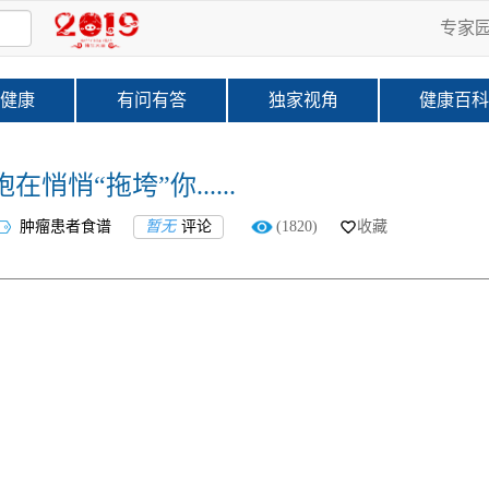
专家
健康
有问有答
独家视角
健康百
悄“拖垮”你......
肿瘤患者食谱
暂无
评论
(1820)
收藏