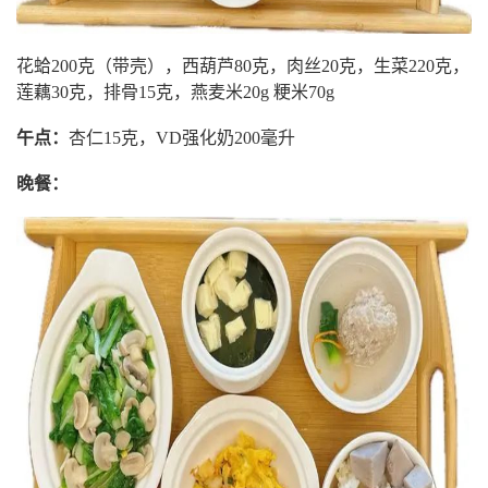
花蛤200克（带壳），西葫芦80克，肉丝20克，生菜220克，
莲藕30克，排骨15克，燕麦米20g 粳米70g
午点：
杏仁15克，VD强化奶200毫升
晚餐：