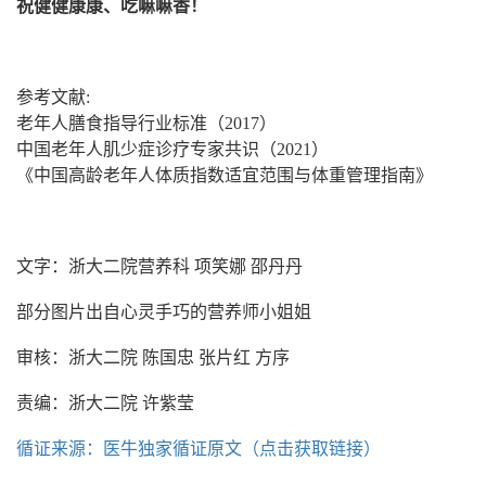
祝健健康康、吃嘛嘛香！
参考文献:
老年人膳食指导行业标准（2017）
中国老年人肌少症诊疗专家共识（2021）
《中国高龄老年人体质指数适宜范围与体重管理指南》
文字：浙大二院营养科 项笑娜 邵丹丹
部分图片出自心灵手巧的营养师小姐姐
审核：浙大二院 陈国忠 张片红 方序
责编：浙大二院 许紫莹
循证来源：医牛独家循证原文（点击获取链接）