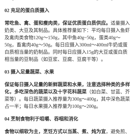
02 充足的蛋白质摄入
常吃鱼、禽、蛋和瘦肉类，保证优质蛋白质供应。
适量摄入
奶类、大豆及其制品。具体推荐量如下：平均每日摄入鱼虾
及禽肉类食物120g～150g，其中鱼40g~50g，蛋类40g～
50g，畜禽肉40g～50g。每日应摄入300ml～400ml牛奶或蛋
白质相当量的奶制品。同时每日应摄入15g的大豆或蛋白质
相当量的豆制品（如豆浆、豆腐、豆腐干等）。
03 摄入足量蔬菜、水果
保证每日摄入足量的新鲜蔬菜和水果，注意选择种类的多样
化，多吃深色的蔬菜以及十字花科蔬菜
（如白菜、甘蓝、芥
菜等）。每日蔬菜摄入推荐量为300g～400g，其中深色蔬菜
占一半；每日水果摄入推荐量为100g～200g。
04 烹制食物利于咀嚼、吞咽和消化
食物以细软为主，烹饪方式以当蒸、煮、炖为宜
，避免煎、