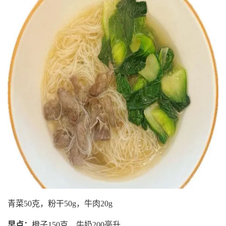
青菜50克，粉干50g，牛肉20g
早点：
橙子150克，牛奶200毫升