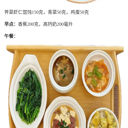
荠菜虾仁馄饨150克，青菜50克，鸡蛋50克
早点：
香蕉200克，高钙奶200毫升
午餐：