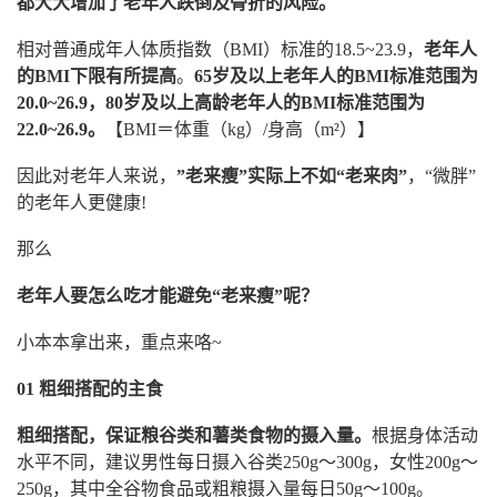
都大大增加了老年人跌倒及骨折的风险。
相对普通成年人体质指数（BMI）标准的18.5~23.9，
老年人
的BMI下限有所提高
。
65岁及以上老年人的BMI标准范围为
20.0~26.9，80岁及以上高龄老年人的BMI标准范围为
22.0~26.9。
【BMI＝体重（kg）/身高（m²）】
因此对老年人来说，
”老来瘦”实际上不如“老来肉”
，“微胖”
的老年人更健康!
那么
老年人要怎么吃才能避免“老来瘦”呢？
小本本拿出来，重点来咯~
01 粗细搭配的主食
粗细搭配，保证粮谷类和薯类食物的摄入量。
根据身体活动
水平不同，建议男性每日摄入谷类250g～300g，女性200g～
250g，其中全谷物食品或粗粮摄入量每日50g～100g。