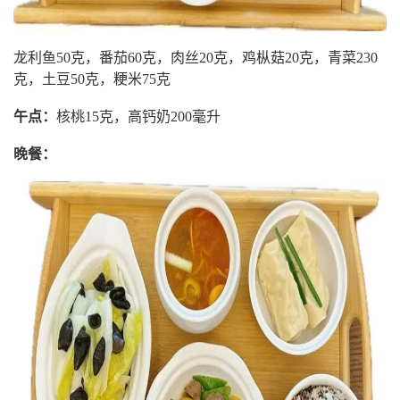
龙利鱼50克，番茄60克，肉丝20克，鸡枞菇20克，青菜230
克，土豆50克，粳米75克
午点：
核桃15克，高钙奶200毫升
晚餐：