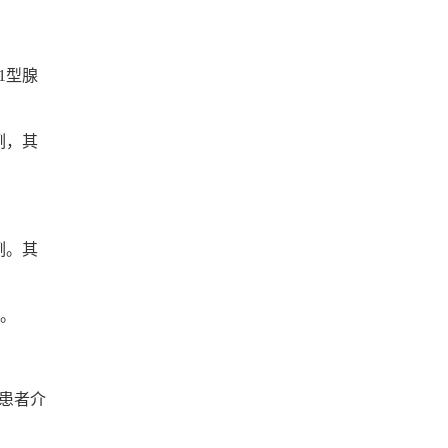
1型腺
例，其
例。其
例。
。患者介