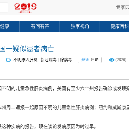
专家
健康
有问有答
独家视角
健康百
美国一疑似患者病亡
不明原因肝炎
|
新冠病毒
|
腺病毒
暂无
评论
(2826)
因不明的儿童急性肝炎病例，美国有至少六个州报告确诊或发现
华州周二通报一起原因不明的儿童急性肝炎病例；纽约和威斯康
关这种疾病的报告，现在谈论发病原因为时过早。