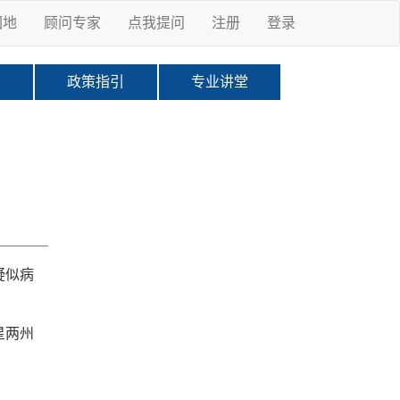
园地
顾问专家
点我提问
注册
登录
科
政策指引
专业讲堂
疑似病
星两州