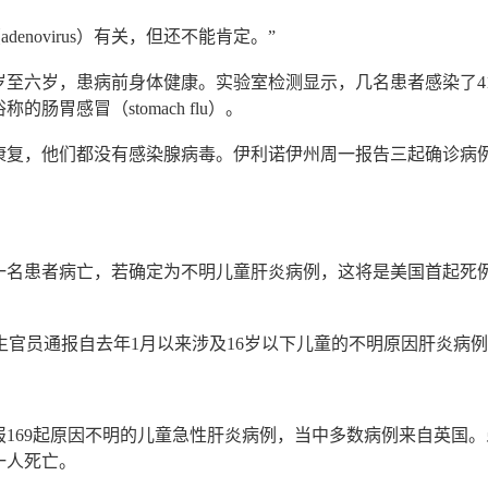
novirus）有关，但还不能肯定。”
至六岁，患病前身体健康。实验室检测显示，几名患者感染了4
胃感冒（stomach flu）。
康复，他们都没有感染腺病毒。伊利诺伊州周一报告三起确诊病
一名患者病亡，若确定为不明儿童肝炎病例，这将是美国首起死
生官员通报自去年1月以来涉及16岁以下儿童的不明原因肝炎病
报169起原因不明的儿童急性肝炎病例，当中多数病例来自英国
一人死亡。