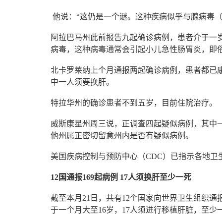
他说：“这仍是一个谜。这种疾病似乎与腺病毒（ade
阿拉巴马州此前报告九起确诊病例，患者介于一岁
病毒，这种病毒通常会引起小儿急性肠胃炎，即俗称的肠
北卡罗莱纳上个月通报两起确诊病例，患者都已
中一人须要换肝。
特拉华州的确诊患者不到五岁，目前住院治疗。
威斯康星州周三说，正调查四起疑似病例，其中
他州属正密切留意州内是否有疑似病例。
美国疾病控制与预防中心（CDC）已指示各地卫
12国通报169起病例 17人须换肝至少一死
截至本月21日，共有12个国家向世界卫生组织通
于一个月大至16岁，17人须进行移植肝脏，至少